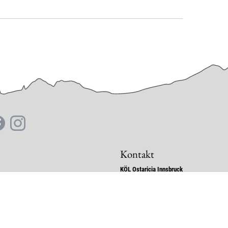
Kontakt
KÖL Ostaricia Innsbruck
Stafflerstraße 6
6020 Innsbruck
Tirol - Österreich
E-Mail:
chc
@
ostaricia.net