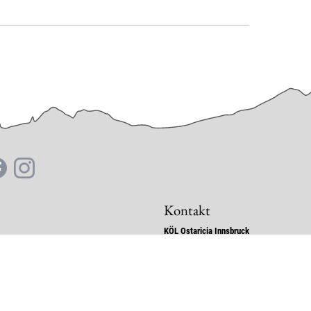
Kontakt
KÖL Ostaricia Innsbruck
Stafflerstraße 6
6020 Innsbruck
Tirol - Österreich
E-Mail:
chc
@
ostaricia.net